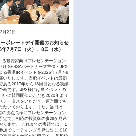
年3月22日
コーポレートデイ開催のお知らせ
26年7月7日（火）、8日（水）
による投資家向けプレゼンテーション
年7月 SESSAパートナーズ主催・JPX
る香港IRイベントを2026年7月7-8
催いたします。当IRイベントは最初
である2017年から18回目となる実績
企画です。JPX様には当イベントの
狙いに賛同開催いただき2020年より
ステータスをいただき、運営面でも
ただいております。また、当日は
香港の拠点長様にプレゼンテーション
予定で、相応の投資家の参加が見込
おります。 これまでの実績では、１
参加でミーティング５枠に対して10
の投資家と面談が可能です。 参加枠