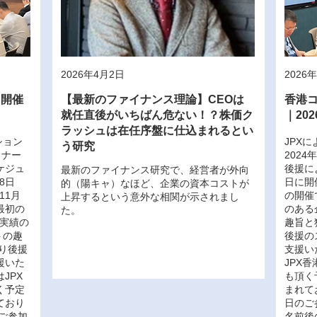
2026年4月2日
2026
イ開催
【最新のファイナンス理論】CEOは
香港
就任直後がいちばん危ない！？株価ク
｜20
ラッシュは在任序盤に仕込まれるとい
ション
JPX
う研究
トナー
2024
ケジュ
後援によ
最新のファイナンス研究で、経営者が外向
8日
日に開
的（陽キャ）なほど、企業の資本コストが
11月
の開催
上昇するという意外な相関が示されまし
最初の
のある
た。
と実績の
趣旨と
トの趣
後援の
より後援
支援い
援いた
JPX
JPX
も頂く
く予定
まれて
ており
日のご
ご参加
名前後