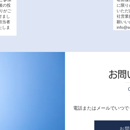
後の投
に限り
りがご
いただ
けまし
社営業
担当者
願いい
たしま
info@s
お問
電話またはメールでいつで
お問