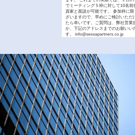
でミーティング５枠に対して10名前
資家と面談が可能です。 参加枠に限
ざいますので、早めにご検討いただ
たら幸いです。ご質問は、弊社営業
か、下記のアドレスまでのお願いい
す。
info@sessapartners.co.jp