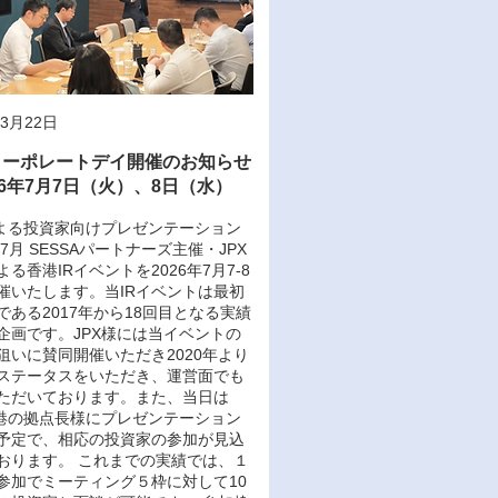
年3月22日
コーポレートデイ開催のお知らせ
26年7月7日（火）、8日（水）
による投資家向けプレゼンテーション
年7月 SESSAパートナーズ主催・JPX
る香港IRイベントを2026年7月7-8
催いたします。当IRイベントは最初
である2017年から18回目となる実績
企画です。JPX様には当イベントの
狙いに賛同開催いただき2020年より
ステータスをいただき、運営面でも
ただいております。また、当日は
香港の拠点長様にプレゼンテーション
予定で、相応の投資家の参加が見込
おります。 これまでの実績では、１
参加でミーティング５枠に対して10