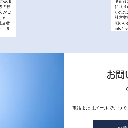
ご参加
名前後
後の投
に限り
りがご
いただ
けまし
社営業
担当者
願いい
たしま
info@s
お問
電話またはメールでいつで