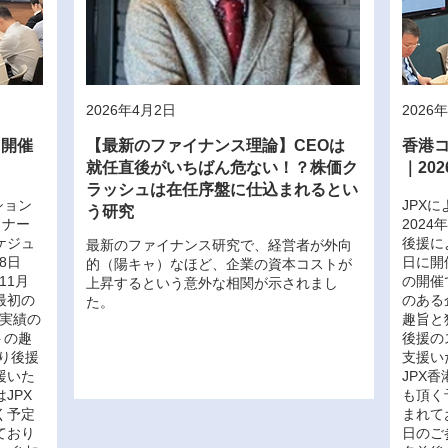
2026年4月2日
2026
イ開催
【最新のファイナンス理論】CEOは
香港
就任直後がいちばん危ない！？株価ク
｜20
ラッシュは在任序盤に仕込まれるとい
ション
JPX
う研究
トナー
2024
ケジュ
後援によ
最新のファイナンス研究で、経営者が外向
8日
日に開
的（陽キャ）なほど、企業の資本コストが
11月
の開催
上昇するという意外な相関が示されまし
最初の
のある
た。
と実績の
趣旨と
トの趣
後援の
より後援
支援い
援いた
JPX
JPX
も頂く
く予定
まれて
ており
日のご