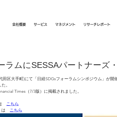
会社概要
サービス
マネジメント
リサーチレポート
ォーラムにSESSAパートナーズ
都千代田区大手町)にて「日経SDGsフォーラムシンポジウム」が
した。
ncial Times（7/3版）に掲載されました。
は　
こちら
版）は　
こちら