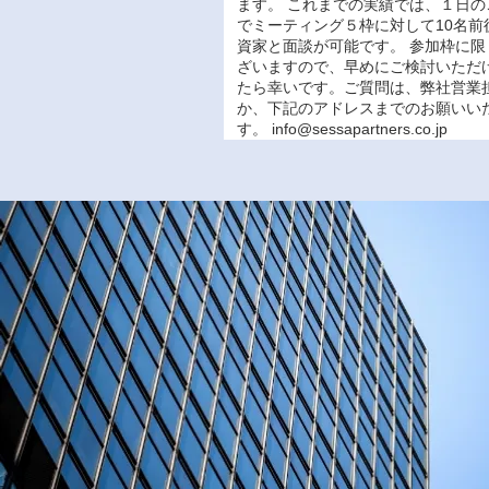
ます。 これまでの実績では、１日の
でミーティング５枠に対して10名前
資家と面談が可能です。 参加枠に限
ざいますので、早めにご検討いただ
たら幸いです。ご質問は、弊社営業
か、下記のアドレスまでのお願いい
す。
info@sessapartners.co.jp