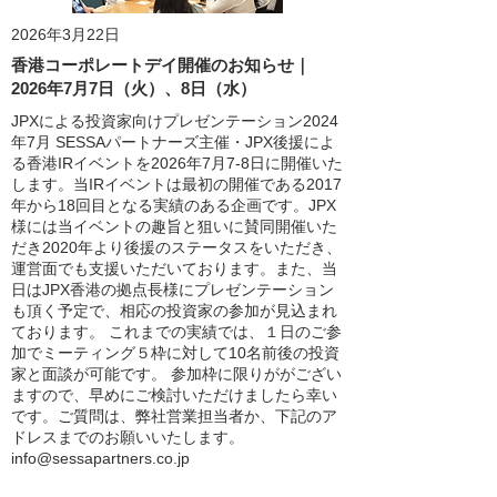
2026年3月22日
香港コーポレートデイ開催のお知らせ｜
2026年7月7日（火）、8日（水）
JPXによる投資家向けプレゼンテーション2024
年7月 SESSAパートナーズ主催・JPX後援によ
る香港IRイベントを2026年7月7-8日に開催いた
します。当IRイベントは最初の開催である2017
年から18回目となる実績のある企画です。JPX
様には当イベントの趣旨と狙いに賛同開催いた
だき2020年より後援のステータスをいただき、
運営面でも支援いただいております。また、当
日はJPX香港の拠点長様にプレゼンテーション
も頂く予定で、相応の投資家の参加が見込まれ
ております。 これまでの実績では、１日のご参
加でミーティング５枠に対して10名前後の投資
家と面談が可能です。 参加枠に限りががござい
ますので、早めにご検討いただけましたら幸い
です。ご質問は、弊社営業担当者か、下記のア
ドレスまでのお願いいたします。
info@sessapartners.co.jp