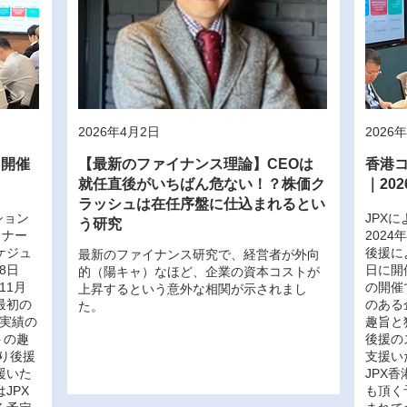
2026年4月2日
2026
イ開催
【最新のファイナンス理論】CEOは
香港
就任直後がいちばん危ない！？株価ク
｜20
ラッシュは在任序盤に仕込まれるとい
ション
JPX
う研究
トナー
2024
ケジュ
後援によ
最新のファイナンス研究で、経営者が外向
8日
日に開
的（陽キャ）なほど、企業の資本コストが
11月
の開催
上昇するという意外な相関が示されまし
最初の
のある
た。
と実績の
趣旨と
トの趣
後援の
より後援
支援い
援いた
JPX
JPX
も頂く