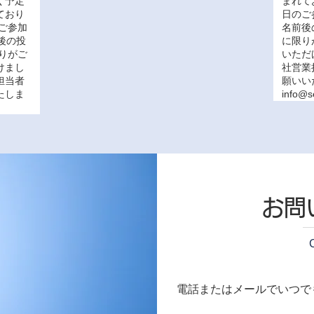
く予定
まれて
ており
日のご
ご参加
名前後
後の投
に限り
りがご
いただ
けまし
社営業
担当者
願いい
たしま
info@s
お問
電話またはメールでいつで