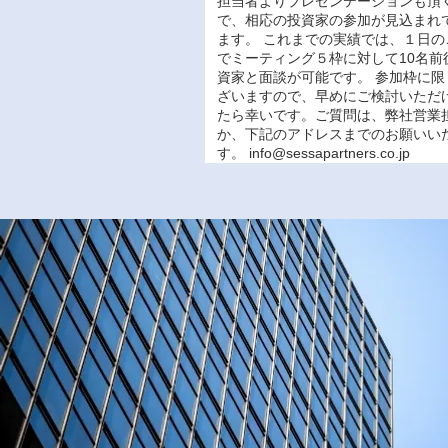
担当者よりプレゼンテーションも頂
で、相応の投資家の参加が見込まれ
ます。 これまでの実績では、１日の
でミーティング５枠に対して10名前
資家と面談が可能です。 参加枠に限
ざいますので、早めにご検討いただ
たら幸いです。ご質問は、弊社営業
か、下記のアドレスまでのお願いい
す。
info@sessapartners.co.jp