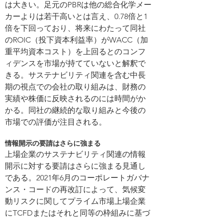
は大きい。足元のPBRは他の総合化学メー
カーよりは若干高いとは言え、0.78倍と1
倍を下回っており、将来にわたって同社
のROIC（投下資本利益率）がWACC（加
重平均資本コスト）を上回るとのコンフ
ィデンスを市場が持てていないと解釈で
きる。サステナビリティ関連を含む中長
期の視点での会社の取り組みは、財務の
実績や株価に反映されるのには時間がか
かる。同社の継続的な取り組みと今後の
市場での評価が注目される。
情報開示の要請はさらに強まる
上場企業のサステナビリティ関連の情報
開示に対する要請はさらに強まる見通し
である。2021年6月のコーポレートガバナ
ンス・コードの再改訂によって、気候変
動リスクに関してプライム市場上場企業
にTCFDまたはそれと同等の枠組みに基づ