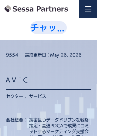
チャットで相談💭
9554
最終更新日：
May 26, 2026
ＡＶｉC
セクター：
サービス
会社概要：
綿密且つデータドリブンな戦略
策定・高速PDCAで成果にコミ
ットするマーケティング支援会