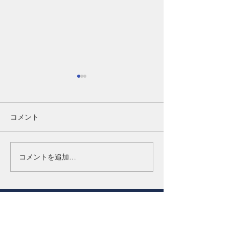
コメント
コメントを追加…
香港コーポレートデイ開
香港コーポレー
催のお知らせ｜2026年7月
2026年の計画
7日（火）、8日（水）
HOME
リサーチレポート
会社概要
メールマガジン