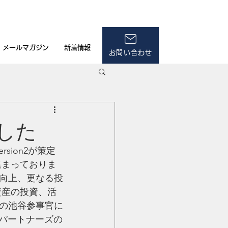
メールマガジン
新着情報
お問い合わせ
した
ion2が策定
集まっておりま
向上、更なる投
資産の投資、活
の池谷参事官に
Aパートナーズの