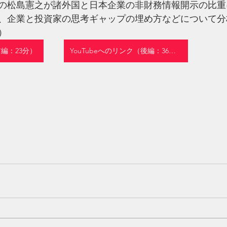
の松島憲之が諸外国と日本企業の非財務情報開示の比重
、企業と投資家の思考ギャップの埋め方などについて分
）
前編：23分）
YouTubeへのリンク（後編：36分）