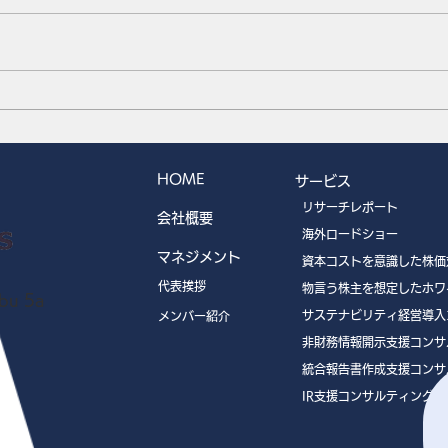
香港コーポレートデイ開催の
香港
お知らせ｜2026年7月7日
の計
（火）、8日（水）
HOME
サービス
リサーチレポート
会社概要
海外ロードショー
マネジメント
資本コストを意識した株価
代表挨拶
物言う株主を想定したホワ
u 5a
サステナビリティ経営導入
メンバー紹介
非財務情報開示支援コンサ
統合報告書作成支援コンサ
IR支援コンサルティング