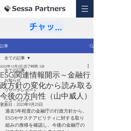
チャットで相談💭
記事
全ての記事
2022年12月5日
読了時間: 5分
全ての記事
ESG関連情報開示～金融行
お知らせ
政方針の変化から読み取る
リサーチレポート
今後の方向性​（山中威人）
ニュースレター
更新日：
2023年9月25日
過去5年程度の金融庁の行政方針から、
ESGやサステアビリティに対する取り
組みの推移を確認し、今後の金融庁の