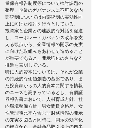
量保有報告制度等について検討課題の
整理、企業のガバナンスに不可欠な内
部統制については内部統制の実効性向
上に向けた検討を行うとしている。
投資家と企業との建設的な対話を促進
し、コーポレートガバナンス改革を⽀
える観点から、企業情報の開示の充実
に向けた取組みもあわせて進めること
が重要であると、開示強化のさらなる
推進を言明している。
特に人的資本については、それが企業
の持続的な価値創造の基盤であり、ま
た投資家からの人的資本に関する情報
のニーズも高まっているとし、有価証
券報告書において、人材育成方針、社
内環境整備方針、男女間賃⾦格差、女
性管理職比率を含む非財務情報の開示
の充実を図ると同時に、開示の効率化
の観点から、⾦融商品取引法上の四半