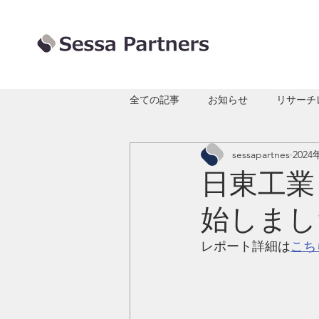
全ての記事
お知らせ
リサーチ
sessapartnes
2024
日東工業 
始しまし
レポート詳細は
こち