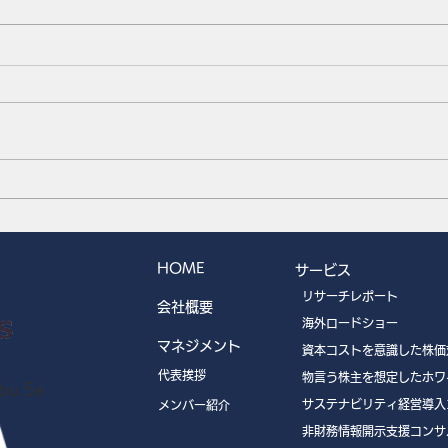
第一稀元素化学工業 (4082)の
トビラ
リサーチカバレッジを開始し
サー
ました。
した
HOME
サービス
リサーチレポート
会社概要
海外ロードショー
マネジメント
資本コストを意識した株価
代表挨拶
物言う株主を想定したホワ
u 5a
サステナビリティ経営導入
メンバー紹介
非財務情報開示支援コンサ